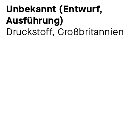
Unbekannt (Entwurf,
Ausführung)
Druckstoff, Großbritannien
Künstler:in
Unbekannt (Entwurf, Ausführung)
Jahr
1900
Material / Technik
Rouleauxdruck, Baumwolle
Maße
130 x 79 cm prüfen