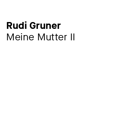
Rudi Gruner
Meine Mutter II
Künstler:in
Rudi Gruner
1909 – 1984
Werkkommentar
Der in Chemnitz ansässige Maler Rudi Gruner hat auf
diesem Gemälde seine ebenfalls hier beheimatete
Mutter porträtiert. Marie Alma Gruner (1976-1948) ist im
Alter von siebzig Jahren dargestellt. Gezeichnet von
einem langen Leben in guten, aber auch schweren, von
Kriegen geprägten Zeiten, schaut sie müde und