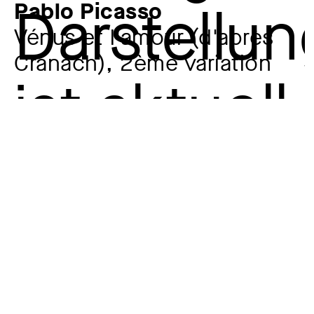
Pablo Picasso
Vénus et l'amour (d'après
Cranach), 2ème variation
Künstler:in
Pablo Picasso
1881 – 1973
Jahr
25.5.1949
Material / Technik
Lithografie (Pinsel mit Lavierung, Feder, Schaber auf
Lithopapier, abgeklatscht auf Zink), 1. Zustand
Maße
65,5 x 50,3 cm