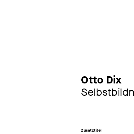
Otto Dix
Selbstbildn
Zusatztitel