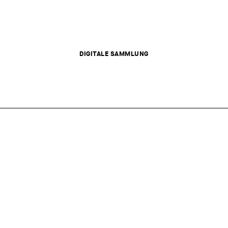
DIGITALE SAMMLUNG