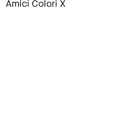
Amici Colori X
Zusatztitel
aus: Amici Colori
Künstler:in
Piero Dorazio
1927-2005
Jahr
2002
Material / Technik
Farbserigrafie
Maße
71 x 91 cm
Signatur