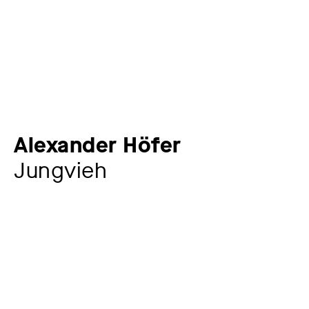
Alexander Höfer
Jungvieh
Künstler:in
Alexander Höfer
1877 – 1937
Werkkommentar