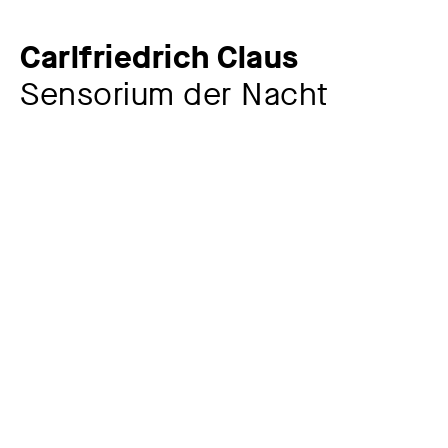
Carlfriedrich Claus
Sensorium der Nacht
Künstler:in
Carlfriedrich Claus
1930 – 1998
Jahr
1981
Material / Technik
Feder, Tusche, beidseitig auf Transparentpapier
Maße
15,9 x 20,3 cm