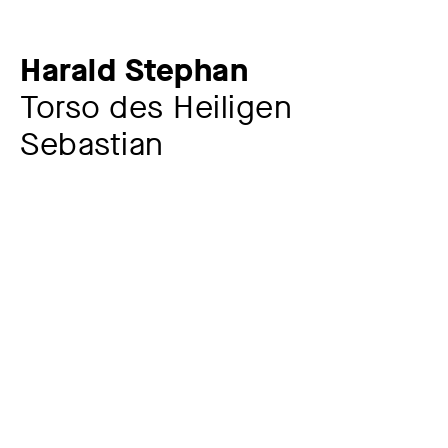
Harald Stephan
Torso des Heiligen
Sebastian
Künstler:in
Harald Stephan
*1939
Jahr
1975, Guss 1976
Material / Technik
Bronze
Maße