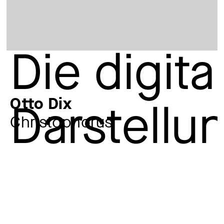
Otto Dix
Christophorus
Künstler:in
Otto Dix
1891 – 1969
Jahr
1961