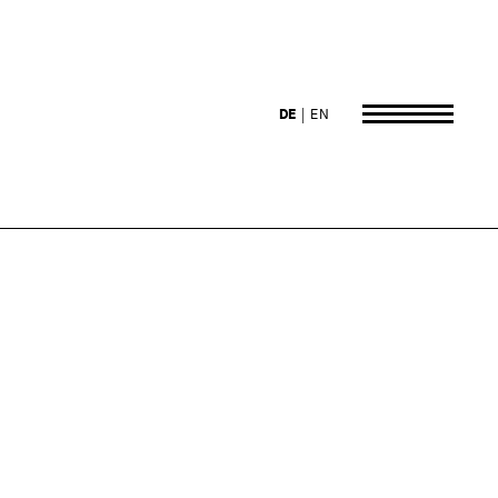
DE
EN