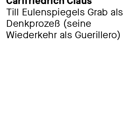
Carlfriedrich Claus
Till Eulenspiegels Grab als
Denkprozeß (seine
Wiederkehr als Guerillero)
Künstler:in
Carlfriedrich Claus
1930 – 1998
Jahr
1972
Material / Technik
Feder, Tusche, beidseitig auf Transparentpapier
Maße