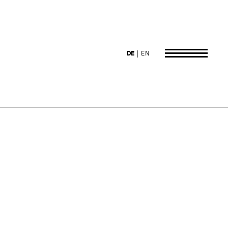
DE
EN