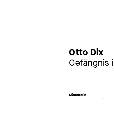
Otto Dix
Gefängnis 
Künstler:in
Otto Dix
1891 – 1969
Ausstellungen
Die Nacht, München, Haus