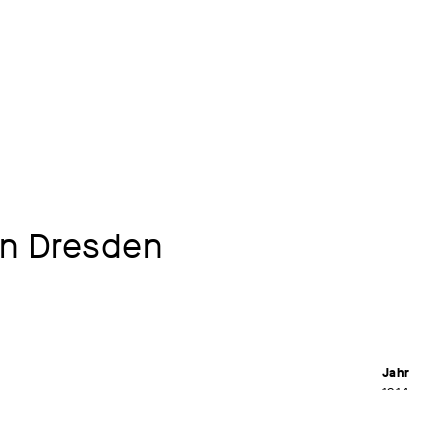
in Dresden
Jahr
1914
Material /
 der Kunst 01.11.1998 – 14.02.1999
Öl auf Pap