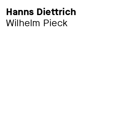
Hanns Diettrich
Wilhelm Pieck
Künstler:in
Hanns Diettrich
1905 – 1983
Werkkommentar
Wilhelm Pieck (1876–1960) wurde 1946
Gründungsmitglied und Vorsitzender der SED sowie
1949 erster Präsident der DDR. Schon in seiner
Jugendzeit engagierte er sich nach einer Tischlerlehre
in der SPD (1895), wurde 1905 in das Parlament des
Freistaates Bremen gewählt. Nach dem Ersten Weltkrieg
wurde er ein wichtiger Mitstreiter in der KPD und