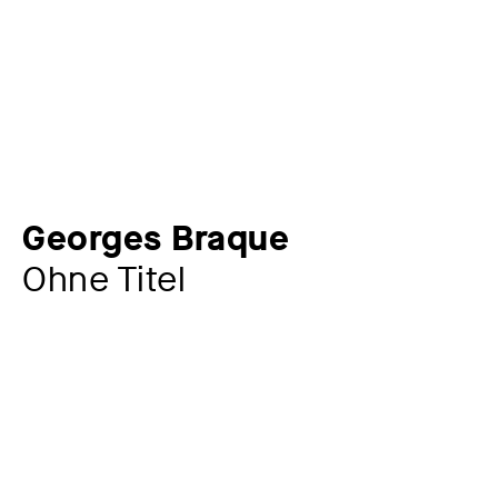
Georges Braque
Ohne Titel
Zusatztitel
aus: L'ordre des oiseaux
Künstler:in