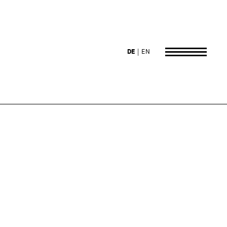
DE
EN