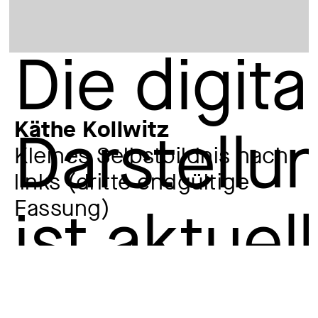
Käthe Kollwitz
Kleines Selbstbildnis nach
links (dritte endgültige
Fassung)
Künstler:in
Käthe Kollwitz
1867 – 1945