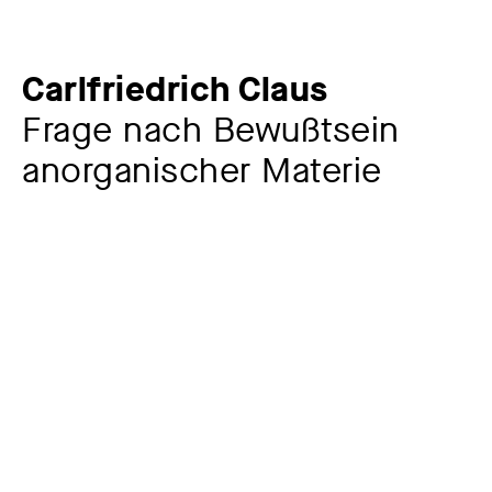
Carlfriedrich Claus
Frage nach Bewußtsein
anorganischer Materie
Künstler:in
Carlfriedrich Claus
1930 – 1998
Jahr
1972/1979
Material / Technik
Siebdruck (nach Z 597)