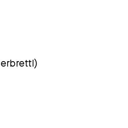
erbrettl)
 Technik
afie