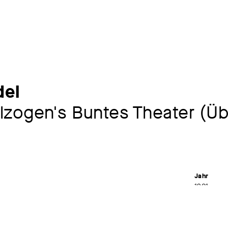
el
olzogen's Buntes Theater (Üb
Jahr
1901
Material /
chmidt, Berlin
Farblithogr