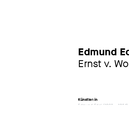
Edmund Ed
Ernst v. W
Künstler:in
Edmund Edel
1863 – 1934
Sonstige Beteiligte
Kunstanstalt Hollerbaum & S