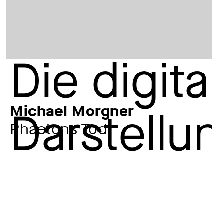
Michael Morgner
Phaetons Tod
Zusatztitel
Blatt 1 aus: Ovid - Metamorphosen
Künstler:in