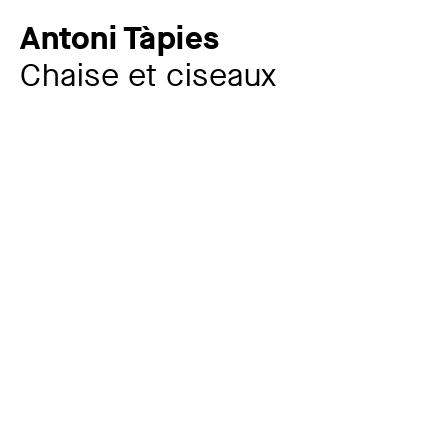
Antoni Tàpies
Chaise et ciseaux
Zusatztitel
aus: Variations
Künstler:in
Antoni Tàpies
1923 – 2012
Jahr
1984
Material / Technik
Lithografie
Maße