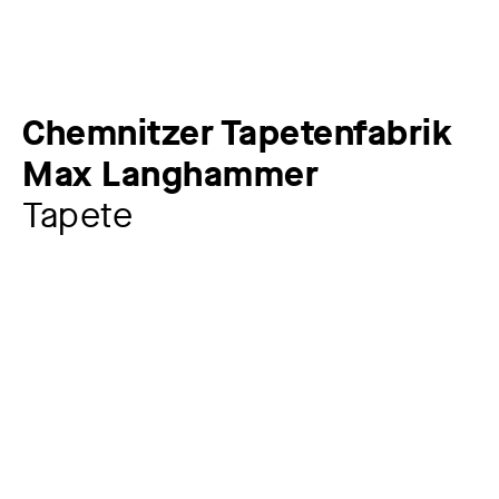
Chemnitzer Tapetenfabrik
Max Langhammer
Tapete
Künstler:in
Chemnitzer Tapetenfabrik Max Langhammer
1870 –
1911
Jahr
1911
Material / Technik