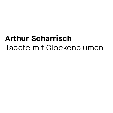
Arthur Scharrisch
Tapete mit Glockenblumen
Künstler:in
Arthur Scharrisch
1888-?
Sonstige Beteiligte
Wiener Tapetenfabrik Thausig & Co.
Hersteller:in
Wiener Werkstätte
1903 – 1932
Auftraggeber:in
Jahr