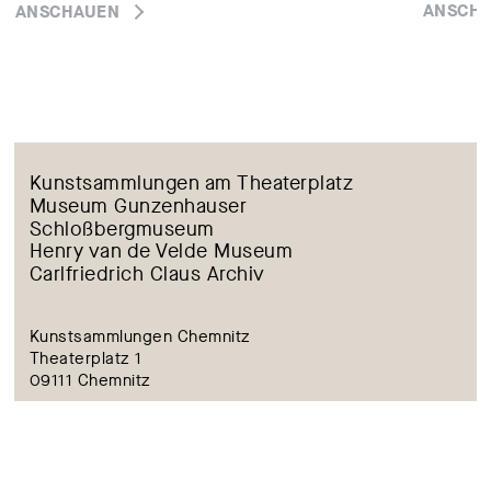
ANSCH
ANSCHAUEN
Kunstsammlungen am Theaterplatz
Museum Gunzenhauser
Schloßbergmuseum
Henry van de Velde Museum
Carlfriedrich Claus Archiv
Kunstsammlungen Chemnitz
Theaterplatz 1
09111 Chemnitz
kunstsammlungen@stadt-chemnitz.de
Tel.: +49 (0) 371 488 4424