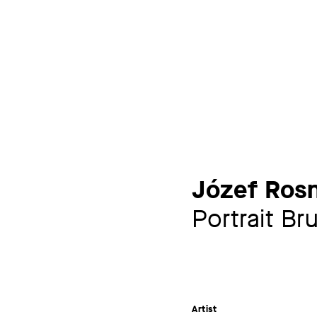
Józef Ros
Portrait Br
Artist