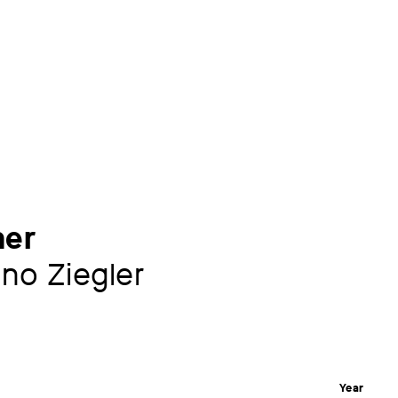
ner
uno Ziegler
Year