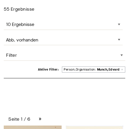
Ihr Suchbegriff
55
Ergebnisse
Anzahl der Ergebnisse, Änderung lädt die Seite neu
Seite sortieren, Änderung lädt die Seite neu
Filter
Entferne Filter
Aktive Filter:
Person,Organisation:
Munch,Edvard
×
»
Seite 1 / 6