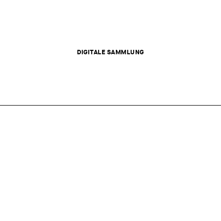
DIGITALE SAMMLUNG