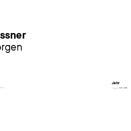
issner
rgen
Jahr
77
vor 1949
Material /
Öl auf Har
Maße
50 x 60 c
Signatur