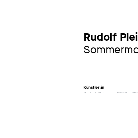
Rudolf Ple
Sommermo
Künstler:in
Rudolf Pleissner
1889 – 19