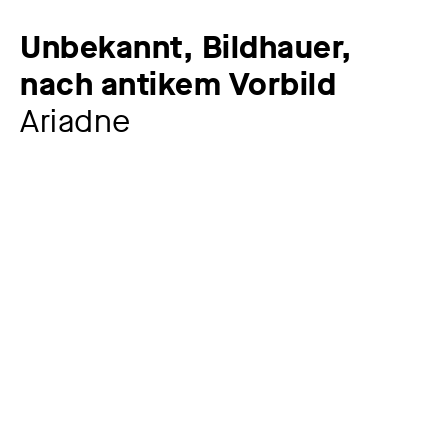
Unbekannt, Bildhauer,
nach antikem Vorbild
Ariadne
Zusatztitel
Gipsabguss einer antiken Gemme
Künstler:in
Unbekannt, Bildhauer, nach antikem Vorbild
Werkkommentar
Ariadne, Tochter des Königs Minos von Kreta, verliebt
sich in den Helden Theseus und hilft ihm mittels
Wollfaden und Schwert, den Minotaurus zu töten und