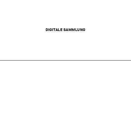
DIGITALE SAMMLUNG