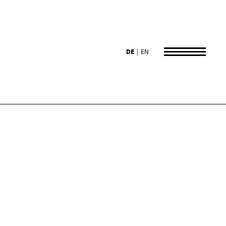
DE
EN