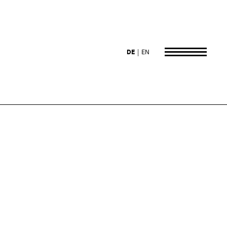
DE
EN