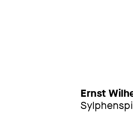
Ernst Wilh
Sylphenspi