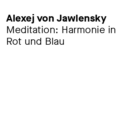
Alexej von Jawlensky
Meditation: Harmonie in
Rot und Blau
Künstler:in
Alexej von Jawlensky
1864 – 1941
Jahr
1936
Material / Technik
Öl auf Papier, auf dünnen Karton kaschiert, auf Hartfaser
kaschiert, mit blauer Farbe umrandet