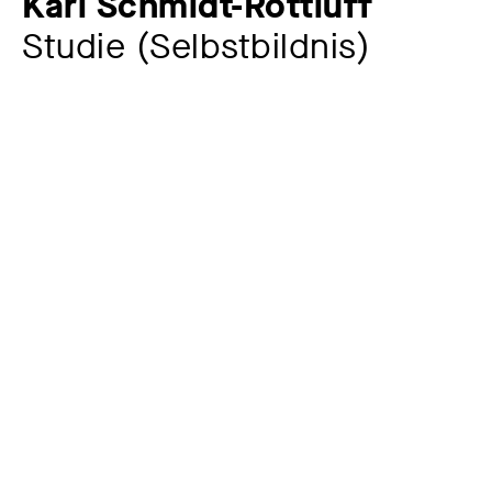
Karl Schmidt-Rottluff
Studie (Selbstbildnis)
Künstler:in
Karl Schmidt-Rottluff
1884 – 1976
Jahr
1908
Material / Technik
Lithografie auf Papier
Maße
45 x 31,6 cm
Signatur
signiert in der Darstellung unten links: Schmidt-Rottluff;