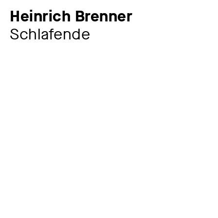
Heinrich Brenner
Schlafende
Zusatztitel
Köpfchen
Künstler:in
Heinrich Brenner
1883 – 1960
Werkkommentar
Eine künstlerisch ungewöhnlich umgesetzte
Momentaufnahme einer schlafenden Frau. Die kleine
Bronze zeigt das Köpfchen der Schlafenden auf der
rechten Gesichtshälfte liegend, wobei diese nicht
vollrund gearbeitet ist, sondern nur etwa bis zum