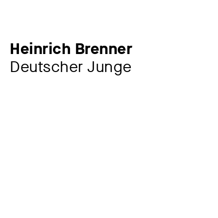
Heinrich Brenner
Deutscher Junge
Künstler:in
Heinrich Brenner
1883 – 1960
Sonstige Beteiligte
Erzguss Oswald Zinke Dresden
Gießer
Werkkommentar
Das Motiv des stehenden, unterlebensgroßen
Jünglingsaktes ist leicht idealisiert behandelt. Vorbilder