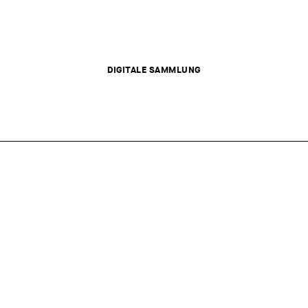
DIGITALE SAMMLUNG