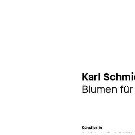
Karl Schmi
Blumen für 
Künstler:in
Karl Schmidt-Rottluff
1884 