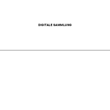
DIGITALE SAMMLUNG