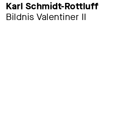
Karl Schmidt-Rottluff
Bildnis Valentiner II
Künstler:in
Karl Schmidt-Rottluff
1884 – 1976
Werkkommentar
Schmidt-Rottluff hat mit dem Portrat des
Kunsthistorikers Wilhelm Reinhold Valentiner (1880–
1958) eine Personlichkeit charakterisiert, die der Kunst
der Avantgarde offen und unvoreingenommen
begegnete und sie nachhaltig forderte. Ursprunglich
bestens mit der Kunst des 17. Jahrhunderts vertraut (er
promovierte uber Rembrandt), wurde Valentiner auf
Empfehlung von Wilhelm von Bode 1907 als Kurator an