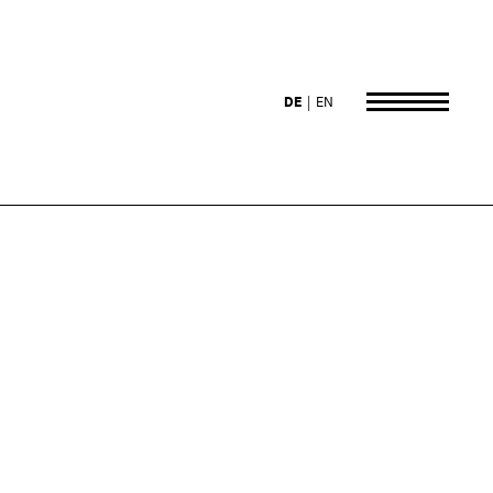
DE
EN