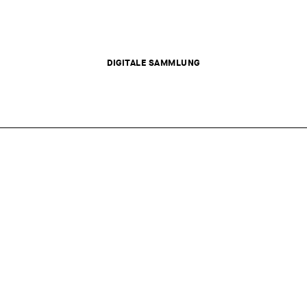
DIGITALE SAMMLUNG