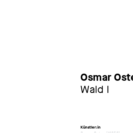
Osmar Ost
Wald I
Künstler:in