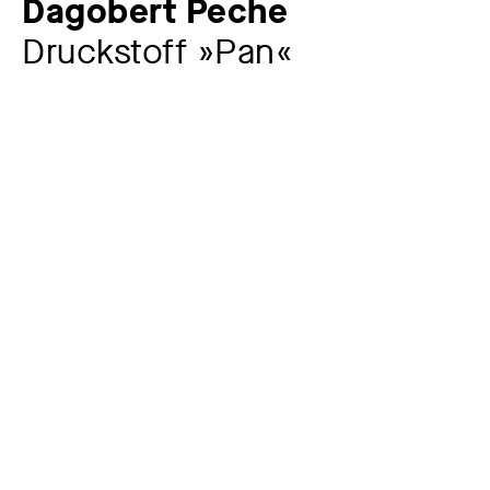
Dagobert Peche
Druckstoff »Pan«
Artist
Dagobert Peche
1887 – 1923
More participants
A. Clavel & F. Lindenmeyer, Basel
Hersteller:in
Wiener Werkstätte
1903 – 1932
Auftraggeber:in
Year
1919
Dimensions of the object
99 x 93 cm
Museum
Kunstsammlungen Chemnitz – Kunstsammlungen am