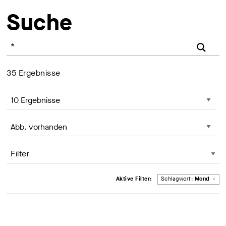
Suche
Ihr Suchbegriff
35
Ergebnisse
Anzahl der Ergebnisse, Änderung lädt die Seite neu
Seite sortieren, Änderung lädt die Seite neu
Filter
Entferne Filter
Aktive Filter:
Schlagwort:
Mond
×