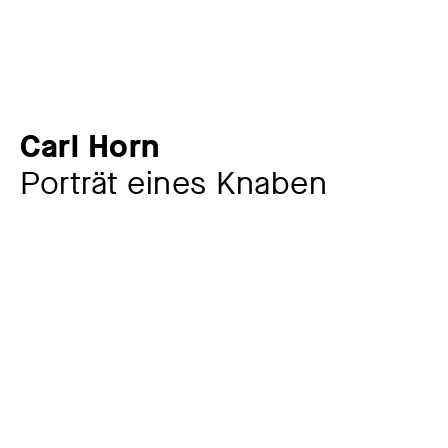
Carl Horn
Porträt eines Knaben
Künstler:in
Carl Horn
1874 – 1945
Werkkommentar
Carl Horn war nicht nur Landschafts-, Figuren-,
Genremaler, sondern auch Grafiker. Er studierte an der
Münchner Kunstakademie und beteiligte sich