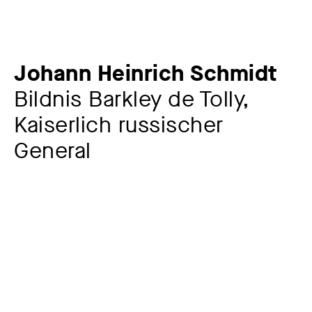
Johann Heinrich Schmidt
Bildnis Barkley de Tolly,
Kaiserlich russischer
General
Künstler:in
Johann Heinrich Schmidt
1749 – 1829
Werkkommentar
Der im Jahr 1749 geborene Johann Heinrich Schmidt war