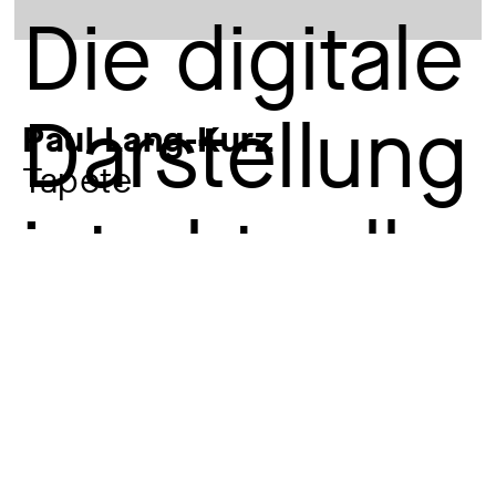
Paul Lang-Kurz
Tapete
Künstler:in
Paul Lang-Kurz
1877 – 1937
Sonstige Beteiligte
G. L. Peine Tapetenfabrik, Hildesheim
gegr. 1868
Material / Technik
Papier