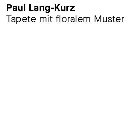
Paul Lang-Kurz
Tapete mit floralem Muster
Künstler:in
Paul Lang-Kurz
1877 – 1937
Sonstige Beteiligte
G. L. Peine Tapetenfabrik, Hildesheim
gegr. 1868
Hersteller:in
Werkkommentar
Paul Lang-Kurz wurde zunächst an der
Kunstgewerbeschule Stuttgart ausgebildet und
absolvierte dann ein Studium an den Kunstakademien
Dresden und München. Nach Lehrtätigkeiten in