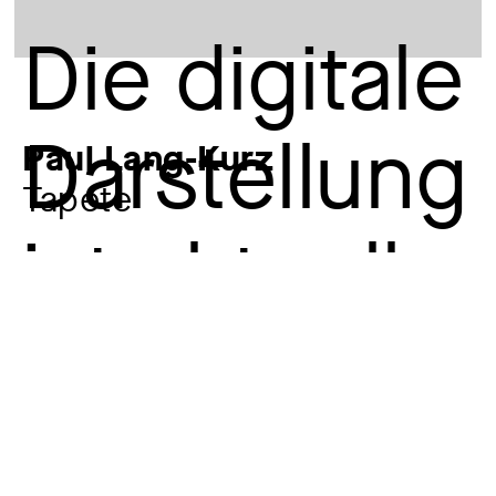
Paul Lang-Kurz
Tapete
Künstler:in
Paul Lang-Kurz
1877 – 1937
Sonstige Beteiligte
G. L. Peine Tapetenfabrik, Hildesheim
gegr. 1868
Material / Technik