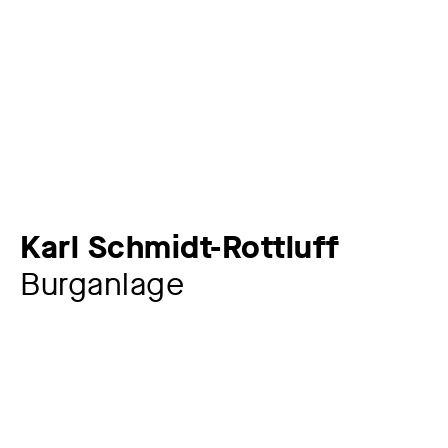
Karl Schmidt-Rottluff
Burganlage
Künstler:in
Karl Schmidt-Rottluff
1884 – 1976